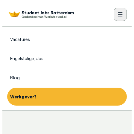
Student Jobs Rotterdam
Onderdeel van WerkAround.nl
Vacatures
Engelstalige jobs
Blog
Werkgever?