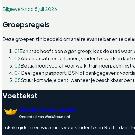
Bijgewerkt op 5 juli 2026
Groepsregels
Deze groepen zijn bedoeld om snel relevante banen te dele
01
Een stad heeft een eigen groep; kies de stad waar j
02
Alleen vacatures, bijbanen, studentenwerk en kort
03
Betaal nooit vooraf voor werk, trainingen, administra
04
Deel geen paspoort, BSN of bankgegevens voordat
05
Stuur kort wie je bent, wanneer je beschikbaar bent
Voettekst
Student Jobs Rotterdam
Onderdeel van WerkAround.nl
Lokale gidsen en vacatures voor studenten in Rotterdam. Engel