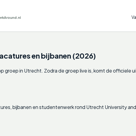
Va
erkAround.nl
catures en bijbanen (2026)
oep in Utrecht. Zodra de groep live is, komt de officiele uitn
ures, bijbanen en studentenwerk rond Utrecht University an