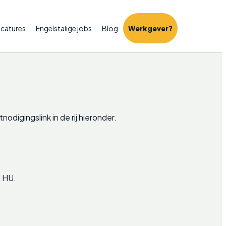
catures
Engelstalige jobs
Blog
Werkgever?
odigingslink in de rij hieronder.
d HU.